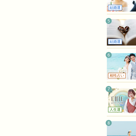
結婚運
5
結婚運
6
相性占い
7
人生運
8