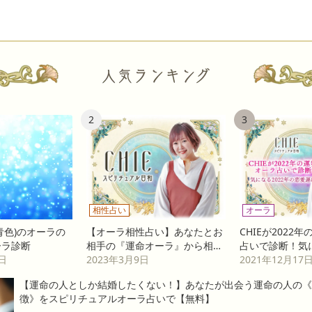
2
3
相性占い
オーラ
青色)のオーラの
【オーラ相性占い】あなたとお
CHIEが2022
ーラ診断
相手の『運命オーラ』から相性
占いで診断！気に
7日
を診断！《恋愛相性/友達相性/
2023年3月9日
恋愛運は？
2021年12月17
仕事相性》
【運命の人としか結婚したくない！】あなたが出会う運命の人の《
徴》をスピリチュアルオーラ占いで【無料】