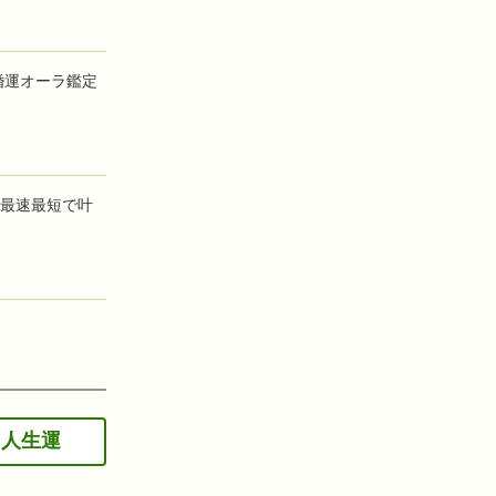
婚運オーラ鑑定
最速最短で叶
人生運