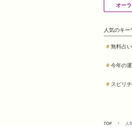
オーラ
人気のキー
無料占い
今年の運
スピリチ
TOP
人
X