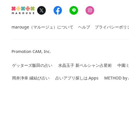
F
L
I
marouge（マルージュ）について
ヘルプ
プライバシーポリ
Promotion CAM, Inc.
ゲッターズ飯田の占い
水晶玉子 新ペルシャン占星術
中園ミ
岡井浄幸 縁結び占い
占いアプリ探しは.Apps
METHOD by